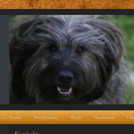
now
sere Hunde
Wurfplanung
Würfe
Nachzucht
Übe
Kontakt