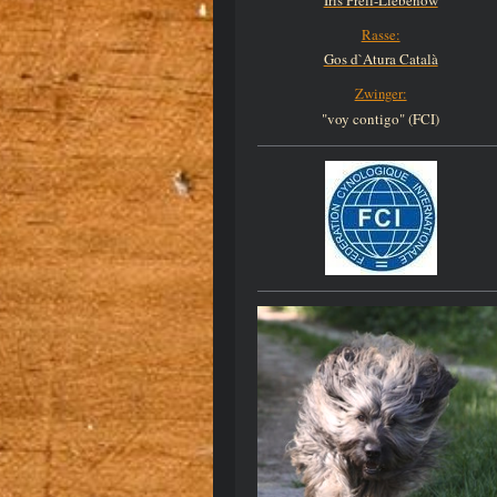
Iris Prell-Liebenow
Rasse:
Gos d`Atura Català
Zwinger:
"voy contigo" (FCI)