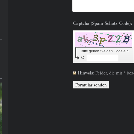
Captcha
Bitte geben Sie den Code ein
↺
Hinweis
: Felder, die mit
*
beze