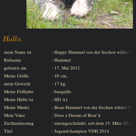
Hallo,
mein Name ist
: Happy Hummel von der frechen wilden H
Rufname
: Hummel
geboren am
: 17. Mai 2012
Meine Größe
: 49 cm,
mein Gewicht
: 17 kg.
Meine Fellfarbe
: barquillo
Meine Hüfte ist
: HD A1
Meine Mutter
: Beau-Hummel von der frechen wilden Hu
Mein Vater
: Deus a Dream of Bear`d
Zuchtzulassung
: uneingeschränkt, seit dem 15. März 2013
Titel
: Jugendchampion VDH 2014