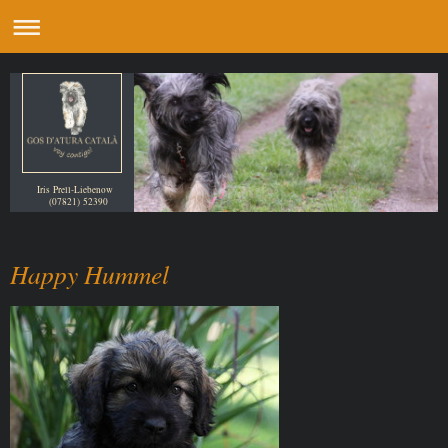
Iris Prell-Liebenow
(07821) 52390
Happy Hummel