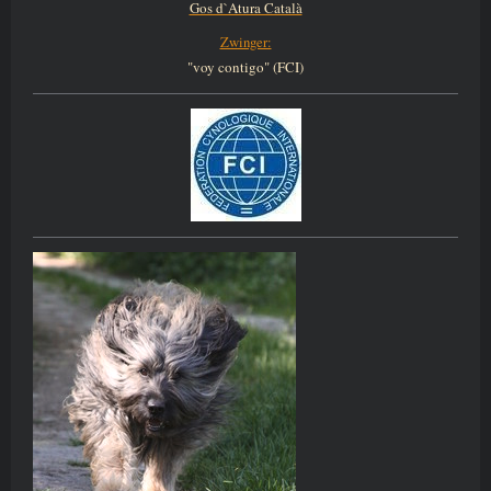
Gos d`Atura Català
Zwinger:
"voy contigo" (FCI)