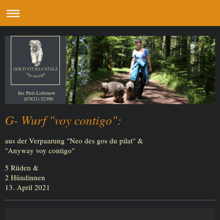
Iris Prell-Liebenow
(07821) 52390
G- Wurf "voy contigo":
aus der Verpaarung "Neo des gos du pilat" &
"Anyway voy contigo"
5 Rüden &
2 Hündinnen
13. April 2021